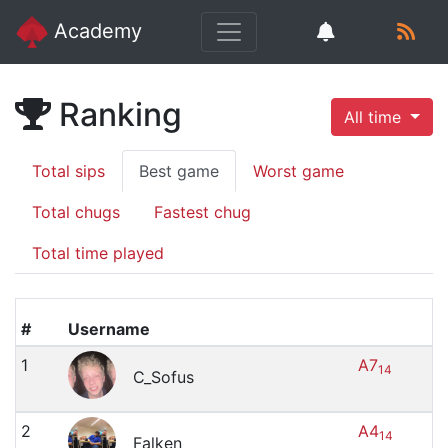
Academy
Ranking
All time
Total sips
Best game
Worst game
Total chugs
Fastest chug
Total time played
#
Username
1
A7
14
C_Sofus
2
A4
14
Falken