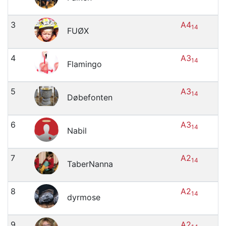
3
A4
14
FUØX
4
A3
14
Flamingo
5
A3
14
Døbefonten
6
A3
14
Nabil
7
A2
14
TaberNanna
8
A2
14
dyrmose
9
A2