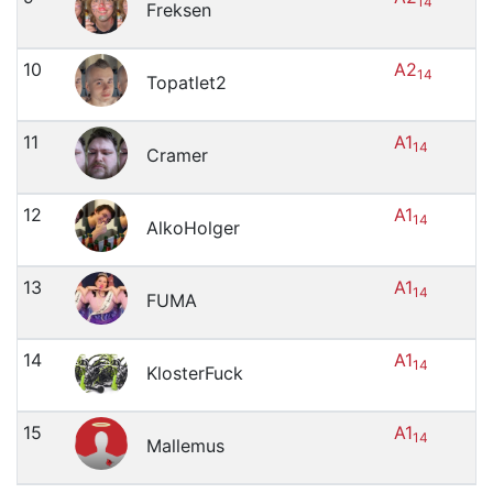
14
Freksen
10
A2
14
Topatlet2
11
A1
14
Cramer
12
A1
14
AlkoHolger
13
A1
14
FUMA
14
A1
14
KlosterFuck
15
A1
14
Mallemus